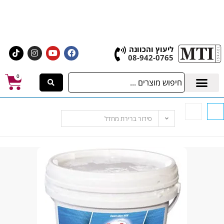
גה הגדול בישראל, בעלי המלאכה 4 אשדוד
לחצו לרכישת ציוד וחומרים
ליעוץ והכוונה
08-942-0765
0
סידור ברירת מחדל