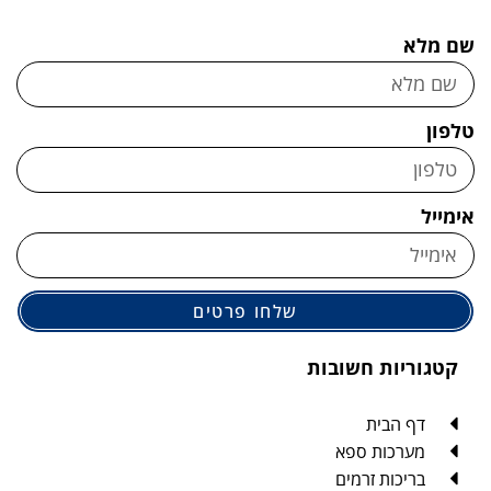
שלחו פרטים
 חשובות
ית
ת ספא
 זרמים