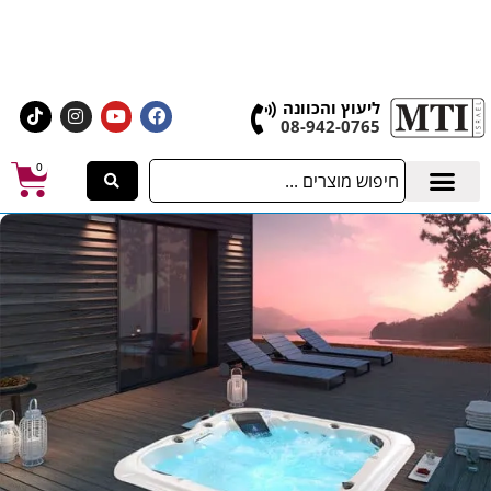
אולם התצוגה הגדול בישראל, בעלי המלאכה 4 אשדוד
לחצו לרכישת ציוד וחומרים
ליעוץ והכוונה
08-942-0765
0