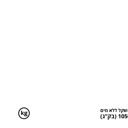
סה"כ משקלים
קל ללא מים
1 (בק"ג)