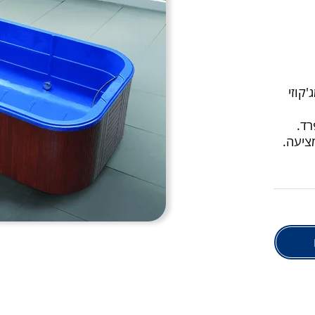
 מג'קוזי
רד.
ציעה.