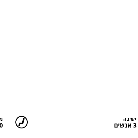
סה"כ כמות רוחצים
ישיבה
מש
3 אנשים
050