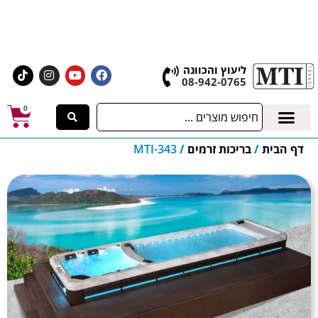
אולם התצוגה הגדול בישראל, בעלי המלאכה 4 אשדוד
לחצו לרכישת ציוד וחומרים
ליעוץ והכוונה
08-942-0765
0
דף הבית
/
בריכות זרמים
/
MTI-343