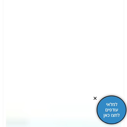
למלאי
עודפים
לחצו כאן