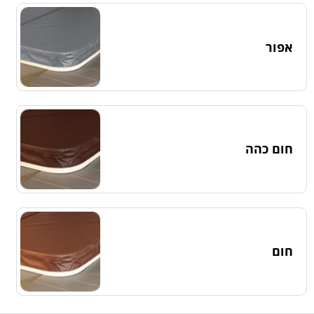
אפור
חום כהה
חום