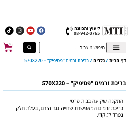
אולם התצוגה הגדול בישראל, בעלי המלאכה 4 אשדוד
לחצו לרכישת ציוד וחומרים
ליעוץ והכוונה
08-942-0765
0
דף הבית
/
גלריה
/
בריכת זרמים “פסיפיק” – 570X220
בריכת זרמים "פסיפיק" – 570X220
התקנה שקועה בבית פרטי
בריכת זרמים המאפשרת שחייה נגד הזרם, בעלת חלק
נפרד לג'קוזי.