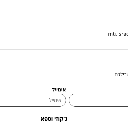
mti.isra
בילכם
אימייל
ג'קוזי וספא