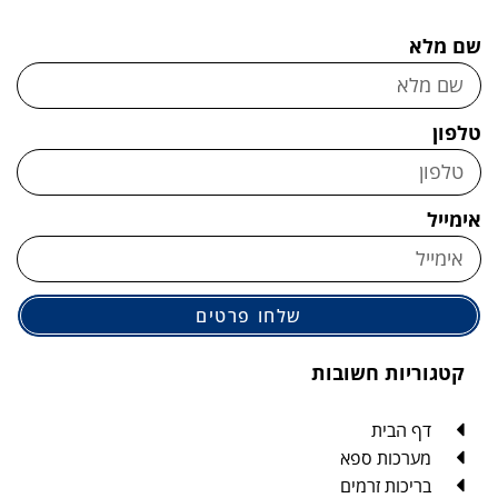
שלחו פרטים
 חשובות
ית
ת ספא
 זרמים