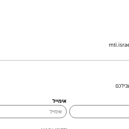
mti.isra
בילכם
אימייל