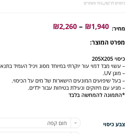
כיסויים לג'קוזי
,
ציוד וחומרים
–
₪
2,260
₪
1,940
מחיר:
מפרט המוצר:
כיסוי 205X205
– עשוי מבד דמוי עור יוקרתי במיוחד מסוג ויניל העמיד בתנא
– מוגן UV.
– בעל שיפועים המונעים הישארות של מים על הכיסוי.
– מגיע עם חיזוקים ונעילת בטיחות עבור ילדים.
*התמונה להמחשה בלבד
חום קפה
צבע כיסוי