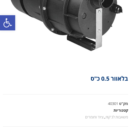
פתח סרגל נגישות
בלאוור 0.5 כ"ס
מק"ט
40301
קטגוריות
משאבות לג'קוזי
,
ציוד וחומרים