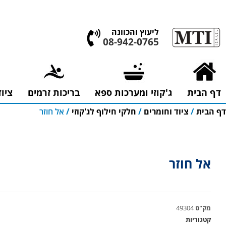
אולם התצוגה הגדול בישראל, בעלי המלאכה 4 אשדוד
ליעוץ והכוונה
08-942-0765
דף הבית
ג'קוזי ומערכות ספא
בריכות זרמים
ציו
דף הבית
/
ציוד וחומרים
/
חלקי חילוף לג'קוזי
/
אל חוזר
אל חוזר
מק"ט
49304
קטגוריות