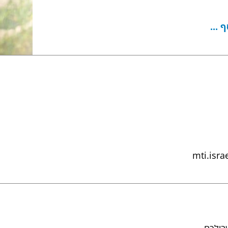
 ...
mti.isra
בילכם