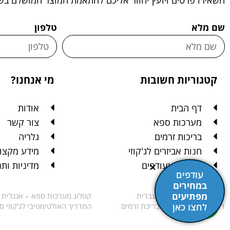
שם מלא
טלפון
קטגוריות חשובות
מי אנחנו?
דף הבית
אודות
מערכות ספא
צור קשר
בריכות זרמים
גלריה
חנות אביזרים לג'קוזי
מידע מקצוע
מבצעים ועודפים
מדיניות ות
עודפים
במחירים
מפתיעים
קטלוג מערכות ספא – עברית
קטלוג מערכות ספא – אנגלית
דרישות טרם התקנת בריכת זרמים
המדריך האולטימטיבי לג'קוזי ס
לחצו כאן
MTI SPA Copyright