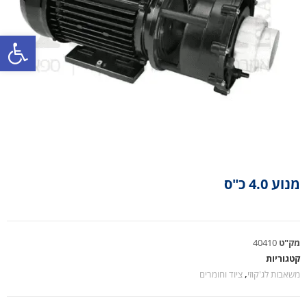
פתח סרגל נגישות
מנוע 4.0 כ"ס
מק"ט
40410
קטגוריות
משאבות לג'קוזי
,
ציוד וחומרים