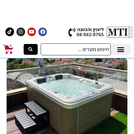
אולם התצוגה הגדול בישראל, בעלי המלאכה 4 אשדוד
לחצו לרכישת ציוד וחומרים
ליעוץ והכוונה
08-942-0765
0